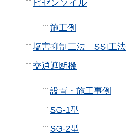
ビゼンソイル
施工例
塩害抑制工法 SSI工法
交通遮断機
設置・施工事例
SG-1型
SG-2型