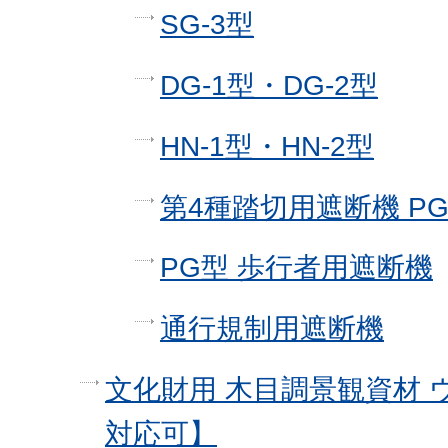
SG-3型
DG-1型・DG-2型
HN-1型・HN-2型
第4種踏切用遮断機 PG
PG型 歩行者用遮断機
通行規制用遮断機
文化財用 木目調景観資材
対応可】