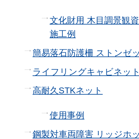
文化財用 木目調景観
施工例
簡易落石防護柵 ストンゼ
ライフリングキャビネッ
高耐久STKネット
使用事例
鋼製対車両障害 リッジホ