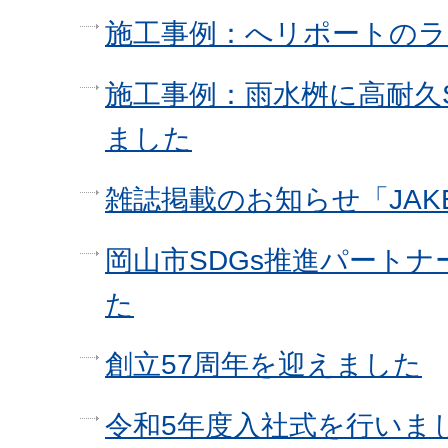
施工事例：へリポートの
施工事例：雨水桝に高耐久
ました
雑誌掲載のお知らせ「JAK
岡山市SDGs推進パート
た
創立57周年を迎えました
令和5年度入社式を行いま